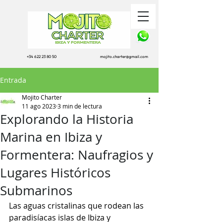
+34 622 23 80 50
mojito.charter@gmail.com
Entrada
Mojito Charter
11 ago 2023
3 min de lectura
Explorando la Historia
Marina en Ibiza y
Formentera: Naufragios y
Lugares Históricos
Submarinos
Las aguas cristalinas que rodean las 
paradisíacas islas de Ibiza y 