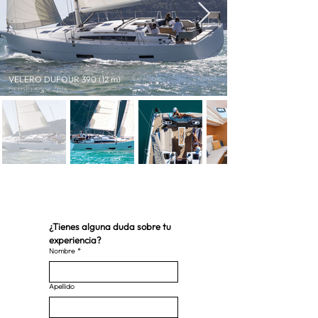
VELERO DUFOUR 390 (12 m)
CAPACIDAD
CABINAS
DESDE 1.500€ / DÍA
10
3
¿Tienes alguna duda sobre tu 
experiencia?
Nombre
*
Apellido