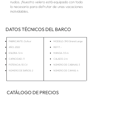
nudos. ¡Nuestro velero está equipado con todo
lo necesario para disfrutar de unas vacaciones
inolvidables.
DATOS TÉCNICOS DEL BARCO
FABRICANTE: Dufour
MODELO: 390 Grand Large
AÑO: 2022
REFIT: -
ESLORA: 12 m
MANGA: 3.5 m
CAPACIDAD: 11
CALADO: 2 m
POTENCIA: 55 CV
NÚMERO DE CABINAS: 3
NÚMERO DE BAÑOS: 2
NÚMERO DE CAMAS: 4
CATÁLOGO DE PRECIOS