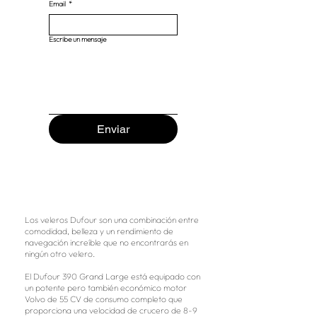
Email
*
Escribe un mensaje
Enviar
Los veleros Dufour son una combinación entre
comodidad, belleza y un rendimiento de
navegación increíble que no encontrarás en
ningún otro velero.
El Dufour 390 Grand Large está equipado con
un potente pero también económico motor
Volvo de 55 CV de consumo completo que
proporciona una velocidad de crucero de 8-9