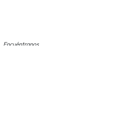
Encuéntranos
Calle Navarra 14, Chalet A9, 07829 Sant Josep
de sa Talaia, Illes Balears
+34 622 23 80 50
mojito.charter@gmail.com
Nombre
Apellidos